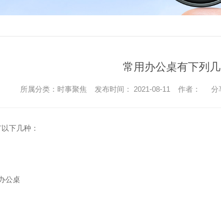
常用办公桌有下列几
所属分类：时事聚焦 发布时间： 2021-08-11 作者：
分
有以下几种：
办公桌