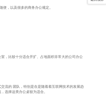
随便，以及很多的商务办公规定。
室，比较十分适合开扩、占地面积非常大的公司办公
交流的 团队，特别是在是随着着互联网技术的发展趋
流，选择这类办公桌较为适合。