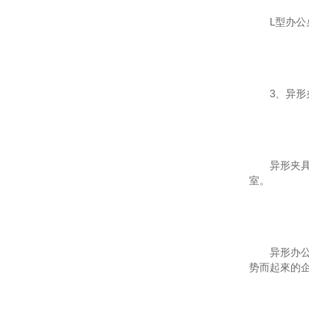
L型办公桌
3、异形
异形夹具工
室。
异形办公桌
势而起來的