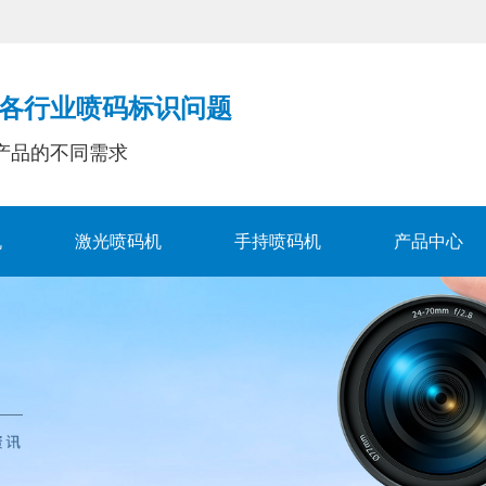
各行业喷码标识问题
产品的不同需求
机
激光喷码机
手持喷码机
产品中心