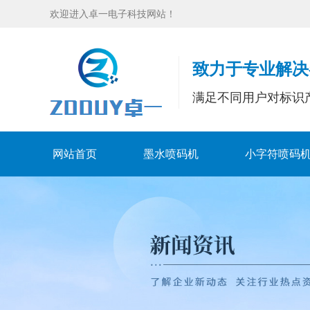
欢迎进入卓一电子科技网站！
致力于专业解决
满足不同用户对标识
网站首页
墨水喷码机
小字符喷码