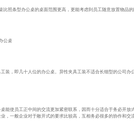
比照条型办公桌的桌面范围更高，更能考虑到员工随意放置物品的
办公桌
装，即几十人位的办公桌。异性夹具工装不适合长细型的公司办公
能使员工正中间的交流更加紧密联系，因而十分适合于务必开放式
企业，一般企业对于敞开式的要求比较高，互相务必很多的协作和交